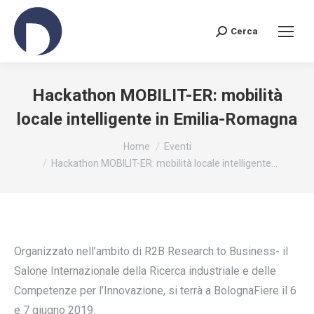
Cerca
Search:
Hackathon MOBILIT-ER: mobilità
locale intelligente in Emilia-Romagna
You are here:
Home
Eventi
Hackathon MOBILIT-ER: mobilità locale intelligente…
Organizzato nell’ambito di R2B Research to Business- il
Salone Internazionale della Ricerca industriale e delle
Competenze per l’Innovazione, si terrà a BolognaFiere il 6
e 7 giugno 2019.