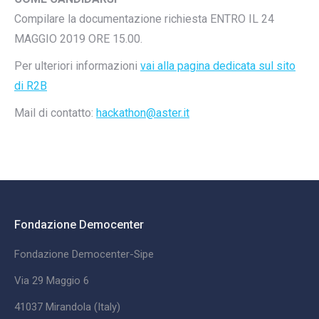
Compilare la documentazione richiesta ENTRO IL 24
MAGGIO 2019 ORE 15.00.
Per ulteriori informazioni
vai alla pagina dedicata sul sito
di R2B
Mail di contatto:
hackathon@aster.it
Fondazione Democenter
Fondazione Democenter-Sipe
Via 29 Maggio 6
41037 Mirandola (Italy)