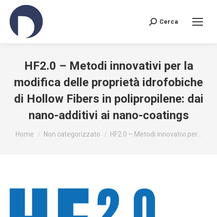
Cerca
Search:
HF2.0 – Metodi innovativi per la
modifica delle proprietà idrofobiche
di Hollow Fibers in polipropilene: dai
nano-additivi ai nano-coatings
You are here:
Home
Non categorizzato
HF2.0 – Metodi innovativi per…