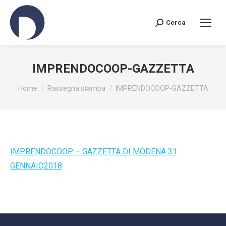
Cerca
Search:
IMPRENDOCOOP-GAZZETTA
You are here:
Home
Rassegna stampa
IMPRENDOCOOP-GAZZETTA
IMPRENDOCOOP – GAZZETTA DI MODENA 31
GENNAIO2018