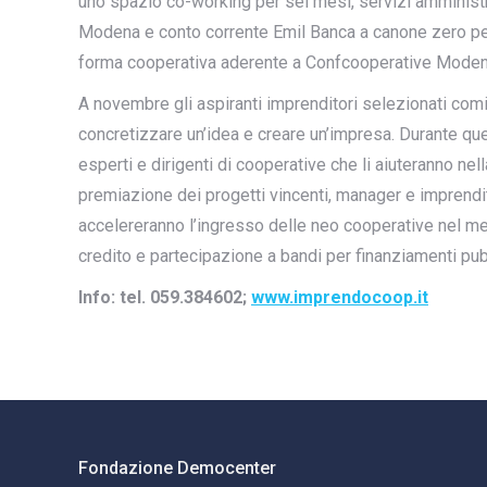
uno spazio co-working per sei mesi, servizi amministrat
Modena e conto corrente Emil Banca a canone zero per d
forma cooperativa aderente a Confcooperative Moden
A novembre gli aspiranti imprenditori selezionati comi
concretizzare un’idea e creare un’impresa. Durante que
esperti e dirigenti di cooperative che li aiuteranno nel
premiazione dei progetti vincenti, manager e imprenditor
accelereranno l’ingresso delle neo cooperative nel mer
credito e partecipazione a bandi per finanziamenti pubb
Info: tel. 059.384602;
www.imprendocoop.it
Fondazione Democenter