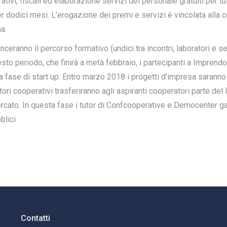
ivi, fiscali ed elaborazione servizi del personale gratuiti per t
odici mesi. L’erogazione dei premi e servizi è vincolata alla cos
a.
nceranno il percorso formativo (undici tra incontri, laboratori 
sto periodo, che finirà a metà febbraio, i partecipanti a Imprend
la fase di start up. Entro marzo 2018 i progetti d’impresa saranno
i cooperativi trasferiranno agli aspiranti cooperatori parte del lo
cato. In questa fase i tutor di Confcooperative e Democenter gar
lici.
Contatti