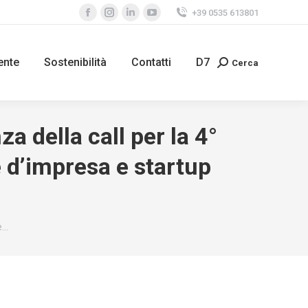
+39 0535 613801
Facebook
Instagram
Linkedin
YouTube
page
page
page
page
opens
opens
opens
opens
ente
Sostenibilità
Contatti
D7
Cerca
Search:
in
in
in
in
new
new
new
new
window
window
window
window
 della call per la 4°
 d’impresa e startup
e…