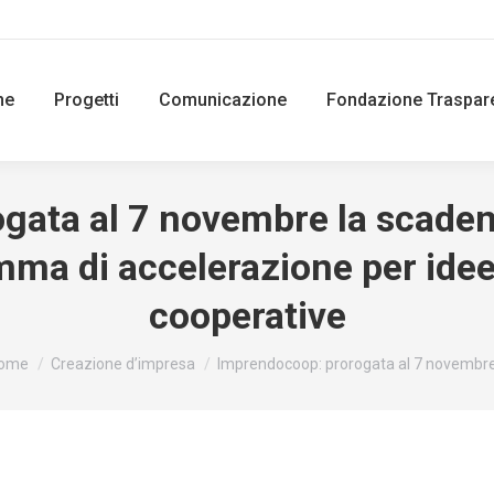
ne
Progetti
Comunicazione
Fondazione Traspar
ata al 7 novembre la scadenza
mma di accelerazione per idee
cooperative
ou are here:
ome
Creazione d’impresa
Imprendocoop: prorogata al 7 novembr