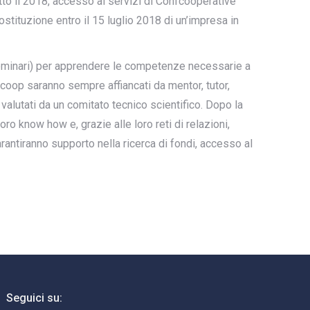
utto il 2018, accesso ai servizi di Confcooperative
tituzione entro il 15 luglio 2018 di un’impresa in
e seminari) per apprendere le competenze necessarie a
ocoop saranno sempre affiancati da mentor, tutor,
 valutati da un comitato tecnico scientifico. Dopo la
ro know how e, grazie alle loro reti di relazioni,
antiranno supporto nella ricerca di fondi, accesso al
Seguici su: