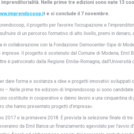
imprenditorialità. Nelle prime tre edizioni sono nate 13 c
ww.imprendocoop.i
t e si conclude il 7 novembre.
prendocoop, il progetto per favorire l’occupazione e l’imprendito
ufruire di un percorso formativo di alto livello, premi in denaro,
a in collaborazione con la Fondazione Democenter-Sipe di Modena,
e imprese. Il progetto è sostenuto dal Comune di Modena, Emil B
noltre è patrocinato dalla Regione Emilia-Romagna, dall’Universi
er dare forma e sostanza a idee e progetti innovativi sviluppati 
ni – Nelle prime tre edizioni di Imprendocoop si sono candidate 8
no costituite in cooperative e danno lavoro a una cinquantina di
loro che hanno presentato progetti d’impresa».
no 2017 e la primavera 2018. È prevista la selezione finale di tre
iceveranno da Emil Banca un finanziamento agevolato per l’avvio d’i