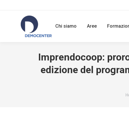
Chi siamo
Aree
Formazio
Imprendocoop: prorog
edizione del progra
Y
H