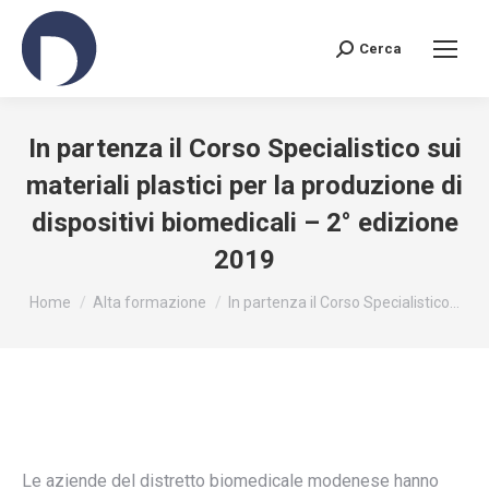
Cerca
Search:
In partenza il Corso Specialistico sui
materiali plastici per la produzione di
dispositivi biomedicali – 2° edizione
2019
You are here:
Home
Alta formazione
In partenza il Corso Specialistico…
Le aziende del distretto biomedicale modenese hanno