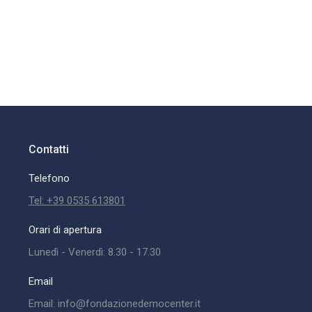
Contatti
Telefono
Tel: +39 0535 613801
Orari di apertura
Lunedì - Venerdì: 8.30 - 17.30
Email
Email: info@fondazionedemocenter.it