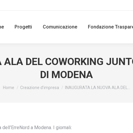
ne
Progetti
Comunicazione
Fondazione Traspar
 ALA DEL COWORKING JUNT
DI MODENA
You are here:
Home
Creazione d’impresa
INAUGURATA LA NUOVA ALA DEL…
 dell’ErreNord a Modena. I giornali: