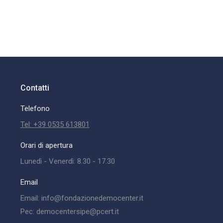
Contatti
Telefono
Tel: +39 0535 613801
Orari di apertura
Lunedì - Venerdì: 8.30 - 17.30
Email
Email: info@fondazionedemocenter.it
Pec: democentersipe@pcert.it