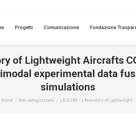
ne
Progetti
Comunicazione
Fondazione Traspar
 of Lightweight Aircrafts C
timodal experimental data fusi
simulations
You are here:
Home
Non categorizzato
LA2COM – LAboratory of Lightweight…