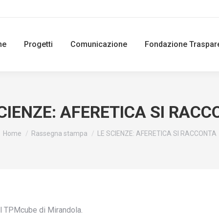
ne
Progetti
Comunicazione
Fondazione Traspar
CIENZE: AFERETICA SI RAC
You are here:
Home
Rassegna stampa
LE SCIENZE: AFERETICA SI RACCONTA
l TPMcube di Mirandola.