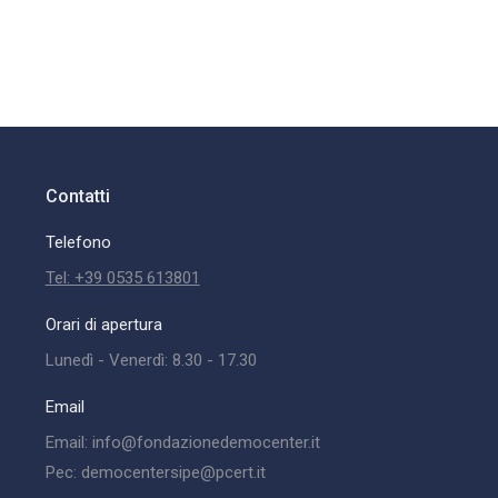
Contatti
Telefono
Tel: +39 0535 613801
Orari di apertura
Lunedì - Venerdì: 8.30 - 17.30
Email
Email: info@fondazionedemocenter.it
Pec: democentersipe@pcert.it