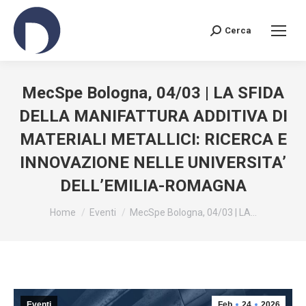
Cerca
Search:
MecSpe Bologna, 04/03 | LA SFIDA
DELLA MANIFATTURA ADDITIVA DI
MATERIALI METALLICI: RICERCA E
INNOVAZIONE NELLE UNIVERSITA’
DELL’EMILIA-ROMAGNA
You are here:
Home
Eventi
MecSpe Bologna, 04/03 | LA…
Eventi
Feb
24
2026