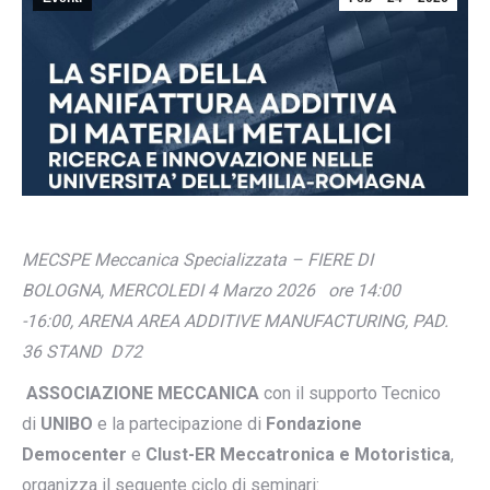
MECSPE Meccanica Specializzata – FIERE DI
BOLOGNA, MERCOLEDI 4 Marzo 2026 ore 14:00
-16:00, ARENA AREA ADDITIVE MANUFACTURING, PAD.
36 STAND D72
ASSOCIAZIONE MECCANICA
con il supporto Tecnico
di
UNIBO
e la partecipazione di
Fondazione
Democenter
e
Clust-ER Meccatronica e Motoristica
,
organizza il seguente ciclo di seminari: