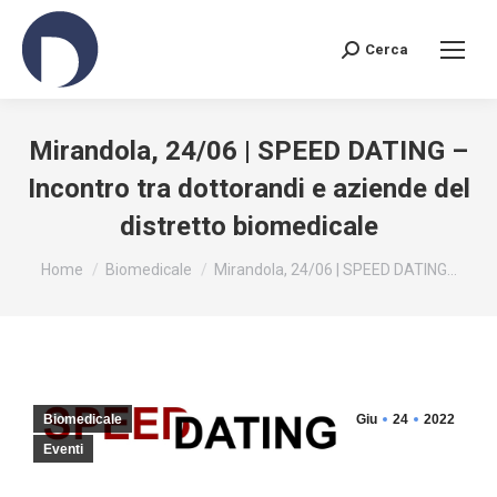
Cerca
Search:
Mirandola, 24/06 | SPEED DATING –
Incontro tra dottorandi e aziende del
distretto biomedicale
You are here:
Home
Biomedicale
Mirandola, 24/06 | SPEED DATING…
Biomedicale
Giu
24
2022
Eventi