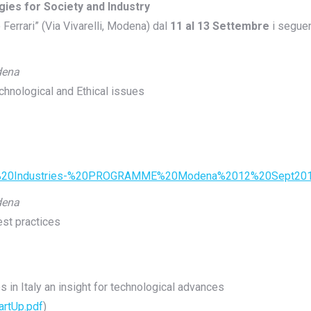
ies for Society and Industry
 Ferrari” (Via Vivarelli, Modena) dal
11 al 13 Settembre
i seguen
dena
chnological and Ethical issues
20with%20Industries-%20PROGRAMME%20Modena%2012%20Sept201
dena
est practices
 in Italy an insight for technological advances
artUp.pdf
)