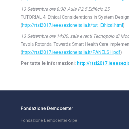
13 Settembre ore 8:30, Aula P2.5 Edificio 25
TUTORIAL 4: Ethical Considerations in System Desig
(
http://rtsi2017.ieeesezioneitalia.it/tut_Ethical.html
)
13 Settembre ore 14:00, sala eventi Tecnopolo di Mo
Tavola Rotonda: Towards Smart Health Care implementa
(
http://rtsi2017.ieeesezioneitalia.it/PANELSH.pdf
)
Per tutte le informazioni:
http://rtsi2017.ieeesezio
Fondazione Democenter
Fondazione Democenter-Sipe