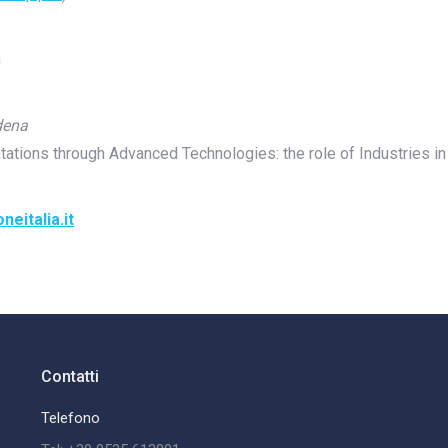
n
dena
tions through Advanced Technologies: the role of Industries in 
neitalia.it
Contatti
Telefono