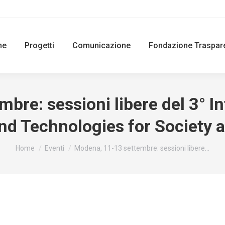
ne
Progetti
Comunicazione
Fondazione Traspar
bre: sessioni libere del 3° I
nd Technologies for Society a
You are here:
Home
Eventi
Modena, 11-13 settembre: sessioni libere…