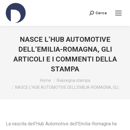
Cerca
Search:
NASCE L’HUB AUTOMOTIVE
DELL’EMILIA-ROMAGNA, GLI
ARTICOLI E I COMMENTI DELLA
STAMPA
You are here:
Home
Rassegna stampa
NASCE L’HUB AUTOMOTIVE DELL’EMILIA-ROMAGNA, GLI…
La nascita dell’Hub Automotive dell’Emilia-Romagna ha