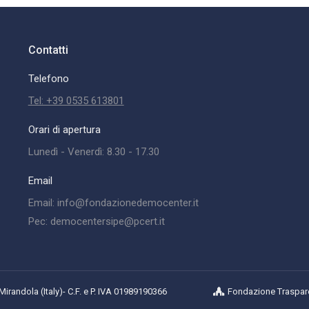
Contatti
Telefono
Tel: +39 0535 613801
Orari di apertura
Lunedì - Venerdì: 8.30 - 17.30
Email
Email: info@fondazionedemocenter.it
Pec: democentersipe@pcert.it
randola (Italy)- C.F. e P. IVA 01989190366
Fondazione Traspar