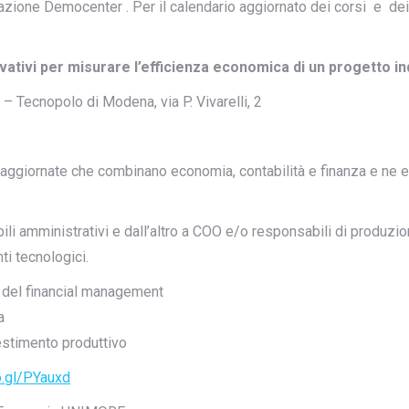
dazione Democenter . Per il calendario aggiornato dei corsi e de
ativi per misurare l’efficienza economica di un progetto in
 Tecnopolo di Modena, via P. Vivarelli, 2
ù aggiornate che combinano economia, contabilità e finanza e ne es
bili amministrativi e dall’altro a COO e/o responsabili di produ
ti tecnologici.
 del financial management
a
vestimento produttivo
o.gl/PYauxd