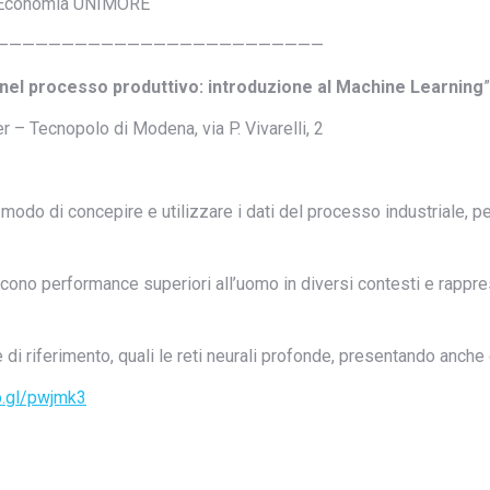
di Economia UNIMORE
—————————————————————————
le nel processo produttivo: introduzione al Machine Learning
”
– Tecnopolo di Modena, via P. Vivarelli, 2
modo di concepire e utilizzare i dati del processo industriale, p
cono performance superiori all’uomo in diversi contesti e rappres
 di riferimento, quali le reti neurali profonde, presentando anche
o.gl/pwjmk3