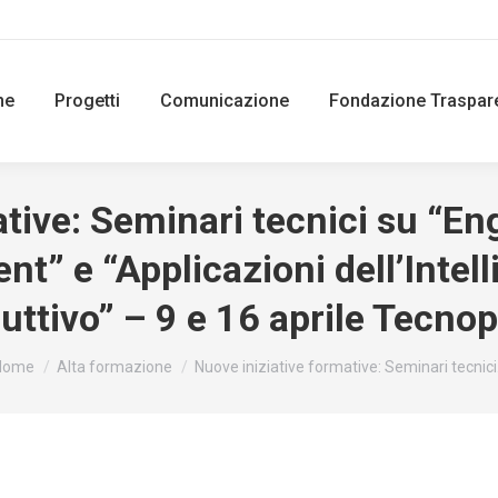
ne
Progetti
Comunicazione
Fondazione Traspar
ative: Seminari tecnici su “E
” e “Applicazioni dell’Intelli
uttivo” – 9 e 16 aprile Tecno
ou are here:
Home
Alta formazione
Nuove iniziative formative: Seminari tecnic