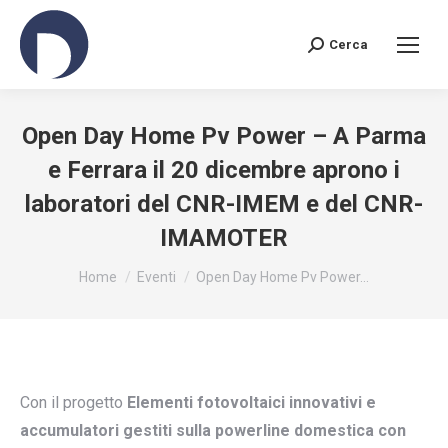
Cerca
Search:
Open Day Home Pv Power – A Parma
e Ferrara il 20 dicembre aprono i
laboratori del CNR-IMEM e del CNR-
IMAMOTER
You are here:
Home
Eventi
Open Day Home Pv Power…
Con il progetto
Elementi fotovoltaici innovativi e
accumulatori gestiti sulla powerline domestica con