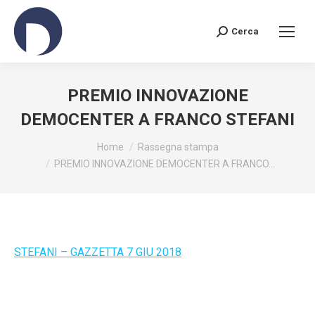
Cerca
Search:
PREMIO INNOVAZIONE
DEMOCENTER A FRANCO STEFANI
You are here:
Home
Rassegna stampa
PREMIO INNOVAZIONE DEMOCENTER A FRANCO…
STEFANI – GAZZETTA 7 GIU 2018