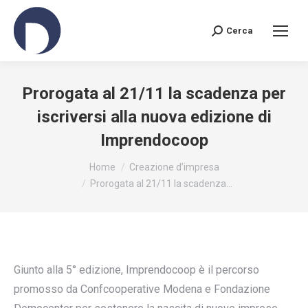
Cerca
Search:
Prorogata al 21/11 la scadenza per
iscriversi alla nuova edizione di
Imprendocoop
You are here:
Home
Creazione d’impresa
Prorogata al 21/11 la scadenza…
Giunto alla 5° edizione, Imprendocoop è il percorso
promosso da Confcooperative Modena e Fondazione