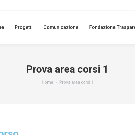
ne
Progetti
Comunicazione
Fondazione Traspar
Prova area corsi 1
You are here:
Home
Prova area corsi 1
corso