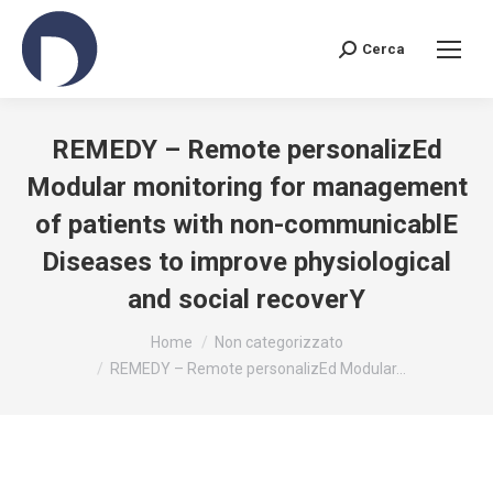
Cerca
Search:
REMEDY – Remote personalizEd
Modular monitoring for management
of patients with non-communicablE
Diseases to improve physiological
and social recoverY
You are here:
Home
Non categorizzato
REMEDY – Remote personalizEd Modular…