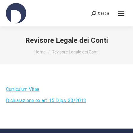
Cerca
Search:
Revisore Legale dei Conti
You are here:
Home
Revisore Legale dei Conti
Curriculum Vitae
Dichiarazione ex art. 15 D.lgs. 33/2013