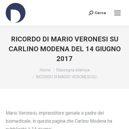
Cerca
Search:
RICORDO DI MARIO VERONESI SU
CARLINO MODENA DEL 14 GIUGNO
2017
You are here:
Home
Rassegna stampa
RICORDO DI MARIO VERONESI SU…
Mario Veronesi, imprenditore geniale e padre del
biomedicale, in questa pagina che Carlino Modena ha