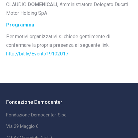
CLAUDIO
DOMENICALI
, Amministratore Delegato Ducati
Motor Holding SpA
Programma
Per motivi organizzativi si chiede gentilmente di
confermare la propria presenza al seguente link:
http://bit.ly/Evento19102017
Fondazione Democenter
Fondazione Democenter-Sipe
Via 29 Maggio 6
41037 Mirandola (Italy)