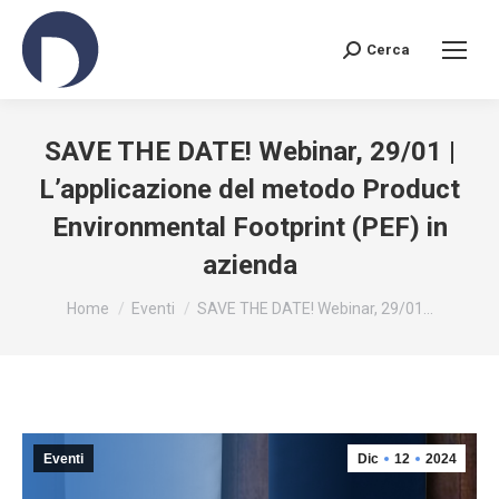
Cerca
Search:
SAVE THE DATE! Webinar, 29/01 |
L’applicazione del metodo Product
Environmental Footprint (PEF) in
azienda
You are here:
Home
Eventi
SAVE THE DATE! Webinar, 29/01…
Eventi
Dic
12
2024