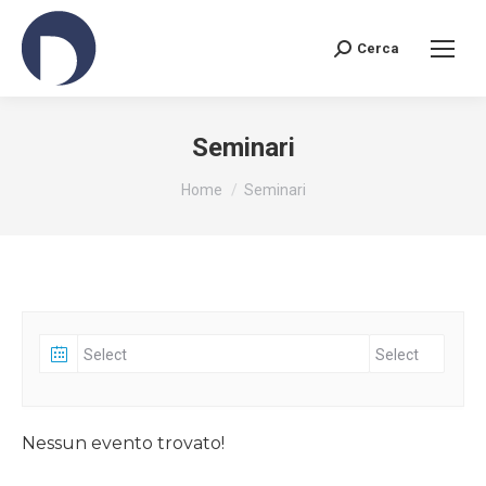
Cerca
Search:
Seminari
You are here:
Home
Seminari
Nessun evento trovato!