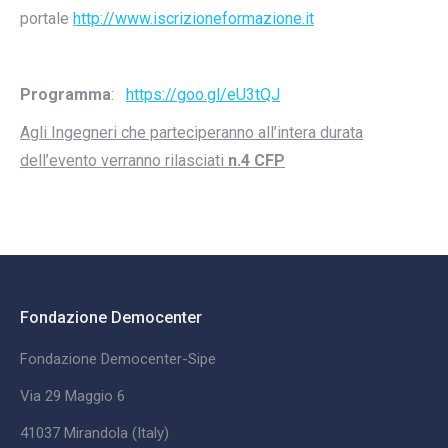
portale
http://www.iscrizioneformazione.it
Programma
:
https://goo.gl/eU3tQJ
Agli Ingegneri che parteciperanno all’intera durata
dell’evento verranno rilasciati
n.4 CFP
Fondazione Democenter
Fondazione Democenter-Sipe
Via 29 Maggio 6
41037 Mirandola (Italy)