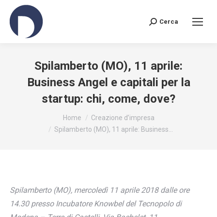
Cerca
Search:
Spilamberto (MO), 11 aprile:
Business Angel e capitali per la
startup: chi, come, dove?
You are here:
Home
Creazione d’impresa
Spilamberto (MO), 11 aprile: Business…
Spilamberto (MO), mercoledì 11 aprile 2018 dalle ore
14.30 presso Incubatore Knowbel del Tecnopolo di