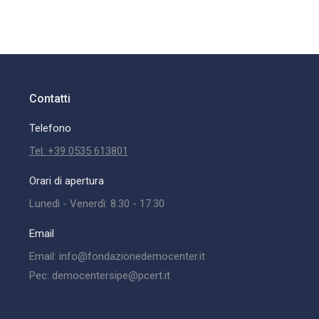
Contatti
Telefono
Tel: +39 0535 613801
Orari di apertura
Lunedì - Venerdì: 8.30 - 17.30
Email
Email: info@fondazionedemocenter.it
Pec: democentersipe@pcert.it