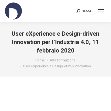
Cerca
Search:
User eXperience e Design-driven
Innovation per l’Industria 4.0, 11
febbraio 2020
You are here:
Home
Alta formazione
User eXperience e Design-driven Innovation…