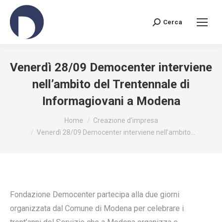
Cerca
Search:
Venerdì 28/09 Democenter interviene
nell’ambito del Trentennale di
Informagiovani a Modena
You are here:
Home
Creazione d’impresa
Venerdì 28/09 Democenter interviene nell’ambito…
Fondazione Democenter partecipa alla due giorni
organizzata dal Comune di Modena per celebrare i