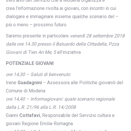
trent’anni del Servizio che a Modena organizza e
crea l’informazione rivolta ai giovani, con incontri in cui
dialogare e immaginare insieme qualche scenario del –
più o meno – prossimo futuro.
Saremo presente in particolare
venerdì 28 settembre 2018
dalle ore 14.30 presso il Baluardo della Cittadella, P.zza
Giovani di Tien An Me, 5
all’iniziativa
POTENZIALE GIOVANI
ore 14,30 – Saluti di benvenuto
Irene
Guadagnini
– Assessora alle Politiche giovanili del
Comune di Modena
ore 14,40 – Informagiovani: quale scenario regionale
dalla L.R. 21/96 alla L.R. 14/2008
Gianni
Cottafavi
, Responsabile del Servizio cultura e
giovani Regione Emilia-Romagna