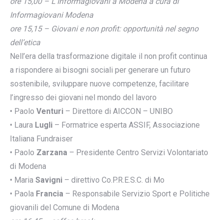
ore 15,00 – L’Informagiovani a Modena a cura di
Informagiovani Modena
ore 15,15 – Giovani e non profit: opportunità nel segno
dell’etica
Nell’era della trasformazione digitale il non profit continua
a rispondere ai bisogni sociali per generare un futuro
sostenibile, sviluppare nuove competenze, facilitare
l’ingresso dei giovani nel mondo del lavoro
• Paolo
Venturi
– Direttore di AICCON – UNIBO
• Laura
Lugli
– Formatrice esperta ASSIF, Associazione
Italiana Fundraiser
• Paolo
Zarzana
– Presidente Centro Servizi Volontariato
di Modena
• Maria
Savigni
– direttivo Co.P.R.E.S.C. di Mo
• Paola
Francia
– Responsabile Servizio Sport e Politiche
giovanili del Comune di Modena