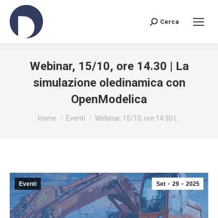
Cerca
Search:
Webinar, 15/10, ore 14.30 | La
simulazione oledinamica con
OpenModelica
You are here:
Home
Eventi
Webinar, 15/10, ore 14.30 |…
Eventi
Set
29
2025