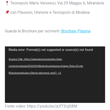
Tecnopolo Mario Veronesi, Via 29 Maggio 6, Mirandola
con Plasonic, Unimore e Tecnopolo di Modena
Guarda la Brochure per iscriverti:
Brochure Plasma
Video
Media error: Format(s) not supported or source(s) not found
Player
Scarica il file: https://www.democentersipe.it/wp-
content/uploads/2020/02/Niederdruckplasma-Anlage-Tetra-15-mit-
Roboterapplication-Diener-electronic.mp4?_=1
Fonte video: https://youtu.be/jiUfT3UjS8M