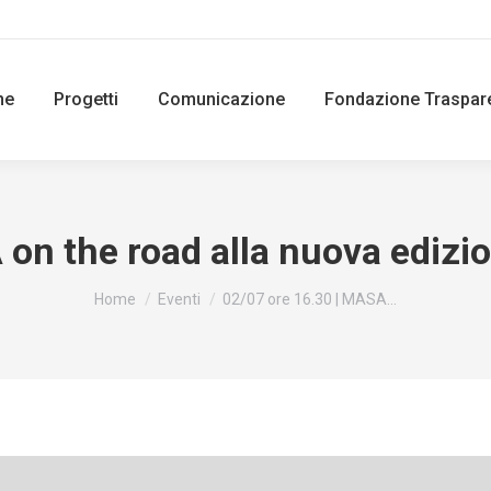
ne
Progetti
Comunicazione
Fondazione Traspar
on the road alla nuova edizio
You are here:
Home
Eventi
02/07 ore 16.30 | MASA…