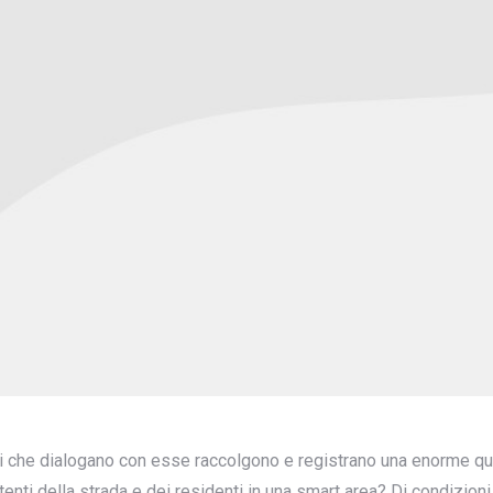
ti che dialogano con esse raccolgono e registrano una enorme quan
enti della strada e dei residenti in una smart area? Di condizioni di