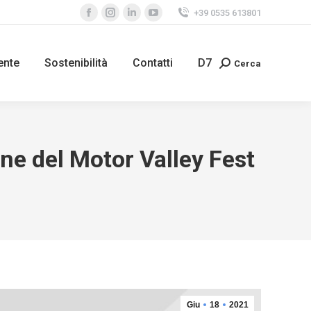
+39 0535 613801
Facebook
Instagram
Linkedin
YouTube
page
page
page
page
opens
opens
opens
opens
ente
Sostenibilità
Contatti
D7
Cerca
Search:
in
in
in
in
new
new
new
new
window
window
window
window
ne del Motor Valley Fest
Giu
18
2021