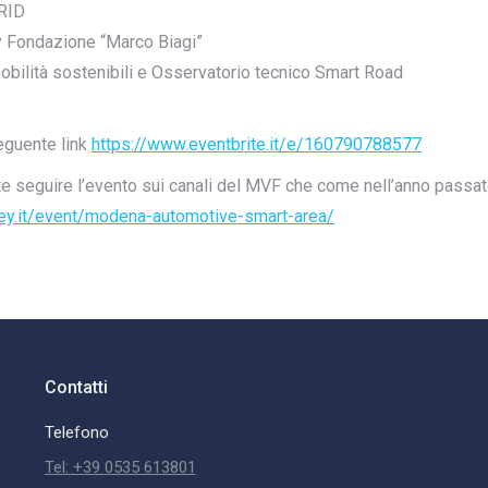
CRID
 Fondazione “Marco Biagi”
mobilità sostenibili e Osservatorio tecnico Smart Road
seguente link
https://www.eventbrite.it/e/160790788577
rete seguire l’evento sui canali del MVF che come nell’anno passa
ley.it/event/modena-automotive-smart-area/
Contatti
Telefono
Tel: +39 0535 613801