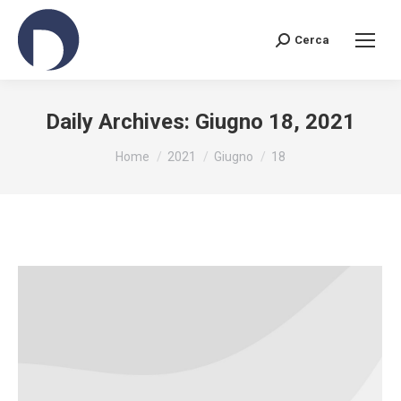
Cerca
Search:
Daily Archives:
Giugno 18, 2021
You are here:
Home
2021
Giugno
18