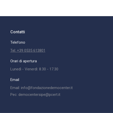
Contatti
Telefono
Tel: +39 0535 613801
Orari di apertura
Lunedì - Venerdì: 8.30 - 17.30
Email
Email: info@fondazionedemocenter.it
Pec: democentersipe@pcert.it