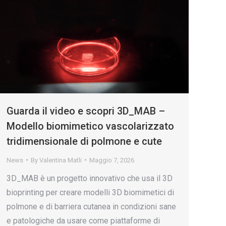
Guarda il video e scopri 3D_MAB –
Modello biomimetico vascolarizzato
tridimensionale di polmone e cute
News
By
Valentina Matli
Maggio 7, 2026
3D_MAB è un progetto innovativo che usa il 3D
bioprinting per creare modelli 3D biomimetici di
polmone e di barriera cutanea in condizioni sane
e patologiche da usare come piattaforme di