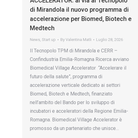
ACCELERATOR: al via al Tecnopolo
di Mirandola il nuovo programma di
accelerazione per Biomed, Biotech e
Medtech
News
,
Start up
By
Valentina Matli
Luglio 28, 2026
Il Tecnopolo TPM di Mirandola e CERR –
Confindustria Emilia-Romagna Ricerca avviano
Biomedical Village Accelerator “Accelerare il
futuro della salute”, programma di
accelerazione verticale dedicato ai settori
Biomed, Biotech e Medtech, finanziato
nell’ambito del Bando per lo sviluppo di
incubatori e acceleratori della Regione Emilia-
Romagna. Biomedical Village Accelerator è
promosso da un partenariato che unisce…