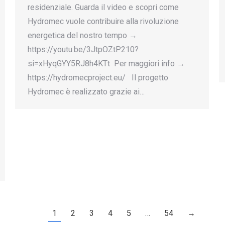
residenziale. Guarda il video e scopri come
Hydromec vuole contribuire alla rivoluzione
energetica del nostro tempo →
https://youtu.be/3JtpOZtP210?
si=xHyqGYY5RJ8h4KTt Per maggiori info →
https://hydromecproject.eu/ Il progetto
Hydromec è realizzato grazie ai…
1
2
3
4
5
…
54
→