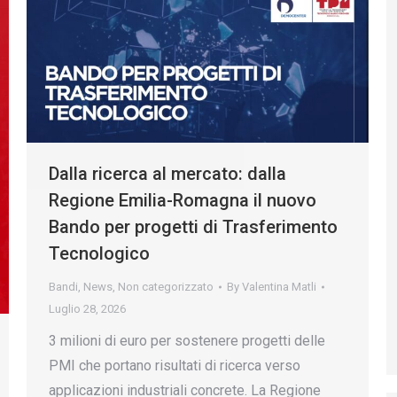
Dalla ricerca al mercato: dalla
Regione Emilia-Romagna il nuovo
Bando per progetti di Trasferimento
Tecnologico
Bandi
,
News
,
Non categorizzato
By
Valentina Matli
Luglio 28, 2026
3 milioni di euro per sostenere progetti delle
PMI che portano risultati di ricerca verso
applicazioni industriali concrete. La Regione