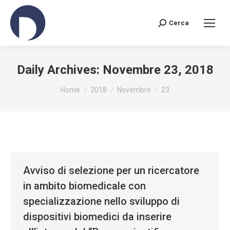
Cerca
Search:
Daily Archives:
Novembre 23, 2018
You are here:
Home
2018
Novembre
23
Avviso di selezione per un ricercatore
in ambito biomedicale con
specializzazione nello sviluppo di
dispositivi biomedici da inserire