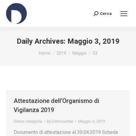
Cerca
Search:
Daily Archives:
Maggio 3, 2019
You are here:
Home
2019
Maggio
03
Attestazione dell’Organismo di
Vigilanza 2019
Senza categoria
By
Democenter
Maggio 3, 2019
Documento di attestazione al 30.04.2019 Scheda