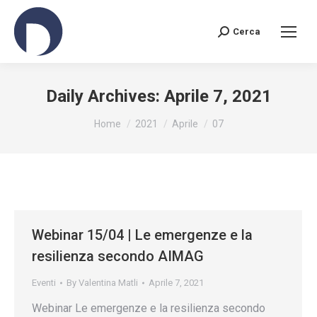
Cerca
Search:
Daily Archives:
Aprile 7, 2021
You are here:
Home
2021
Aprile
07
Webinar 15/04 | Le emergenze e la
resilienza secondo AIMAG
Eventi
By
Valentina Matli
Aprile 7, 2021
Webinar Le emergenze e la resilienza secondo