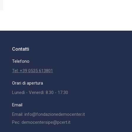
Contatti
Telefono
Tel: +39 0535 613801
Orari di apertura
Lunedì - Venerdì: 8.30 - 17.30
Email
Email: info@fondazionedemocenter.it
Pec: democentersipe@pcert.it