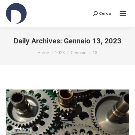
Cerca
Search:
Daily Archives:
Gennaio 13, 2023
You are here:
Home
2023
Gennaio
13