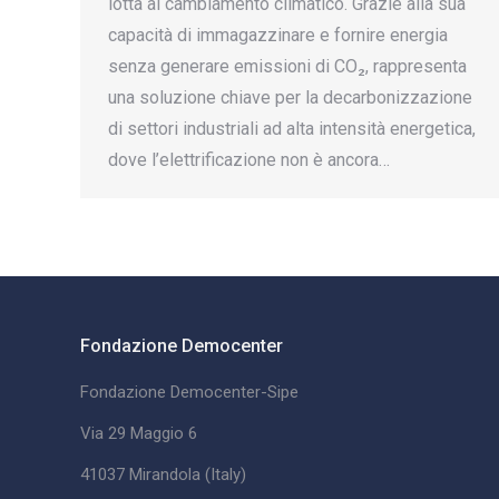
lotta al cambiamento climatico. Grazie alla sua
capacità di immagazzinare e fornire energia
senza generare emissioni di CO₂, rappresenta
una soluzione chiave per la decarbonizzazione
di settori industriali ad alta intensità energetica,
dove l’elettrificazione non è ancora…
Fondazione Democenter
Fondazione Democenter-Sipe
Via 29 Maggio 6
41037 Mirandola (Italy)