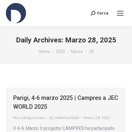
Cerca
Search:
Daily Archives:
Marzo 28, 2025
You are here:
Home
2025
Marzo
28
Parigi, 4-6 marzo 2025 | Campres a JEC
WORLD 2025
Non categorizzato
By
Valentina Matli
Marzo 28, 2025
Il 4-6 Marzo Il progetto CAMPRES ha partecipato