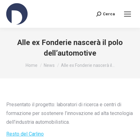
Cerca
Search:
Alle ex Fonderie nascerà il polo
dell’automotive
You are here:
Home
News
Alle ex Fonderie nascerà il…
Presentato il progetto: laboratori di ricerca e centri di
formazione per sostenere l’innovazione ad alta tecnologia
dell’industria automobilistica.
Resto del Carlino