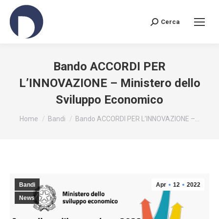
Cerca
Search:
Bando ACCORDI PER
L’INNOVAZIONE – Ministero dello
Sviluppo Economico
You are here:
Home
Bandi
Bando ACCORDI PER L’INNOVAZIONE –…
Bandi
Apr
12
2022
News