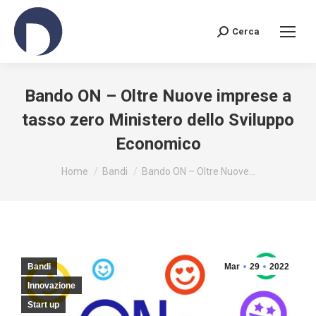
Cerca
Search:
Bando ON – Oltre Nuove imprese a
tasso zero Ministero dello Sviluppo
Economico
You are here:
Home
Bandi
Bando ON – Oltre Nuove…
Bandi
Mar
29
2022
Innovazione
Start up