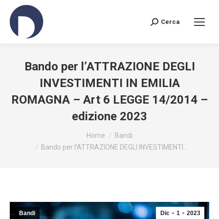
Cerca
Search:
Bando per l’ATTRAZIONE DEGLI
INVESTIMENTI IN EMILIA
ROMAGNA – Art 6 LEGGE 14/2014 –
edizione 2023
You are here:
Home
Bandi
Bando per l’ATTRAZIONE DEGLI INVESTIMENTI…
Bandi
Dic
1
2023