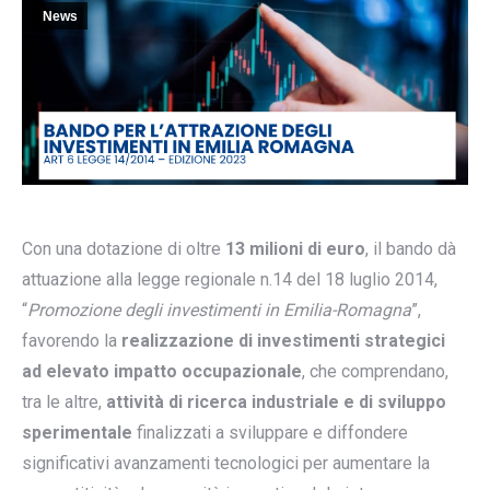
News
Con una dotazione di oltre
13 milioni di euro
, il bando dà
attuazione alla legge regionale n.14 del 18 luglio 2014,
“
Promozione degli investimenti in Emilia-Romagna
”,
favorendo la
realizzazione di investimenti strategici
ad elevato impatto occupazionale
, che comprendano,
tra le altre,
attività di ricerca industriale e di sviluppo
sperimentale
finalizzati a sviluppare e diffondere
significativi avanzamenti tecnologici per aumentare la