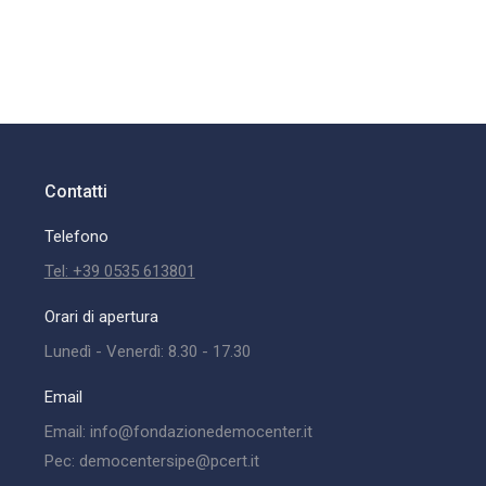
Contatti
Telefono
Tel: +39 0535 613801
Orari di apertura
Lunedì - Venerdì: 8.30 - 17.30
Email
Email: info@fondazionedemocenter.it
Pec: democentersipe@pcert.it