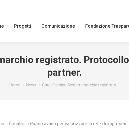
ne
Progetti
Comunicazione
Fondazione Traspar
archio registrato. Protocollo
partner.
You are here:
Home
News
Carpi Fashion System marchio registrato.…
I firmatari: «Passo avanti per valorizzare la rete di imprese»