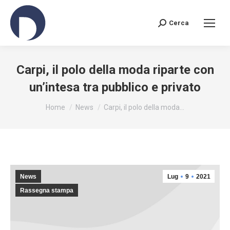
Cerca
Search:
Carpi, il polo della moda riparte con
un’intesa tra pubblico e privato
You are here:
Home
News
Carpi, il polo della moda…
News
Lug
9
2021
Rassegna stampa