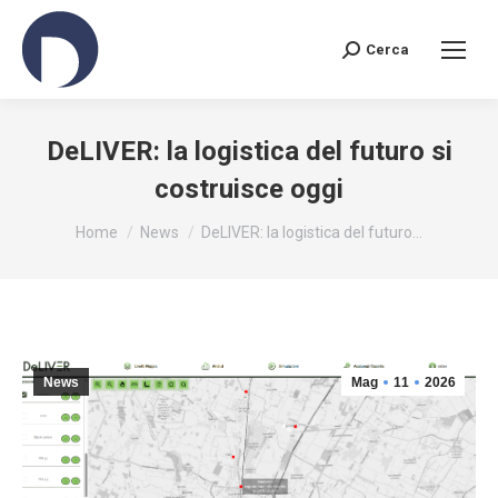
Cerca
Search:
DeLIVER: la logistica del futuro si
costruisce oggi
You are here:
Home
News
DeLIVER: la logistica del futuro…
News
Mag
11
2026