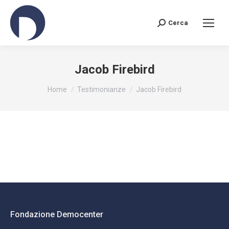
Cerca
Search:
Jacob Firebird
You are here:
Home
Testimonianze
Jacob Firebird
Fondazione Democenter