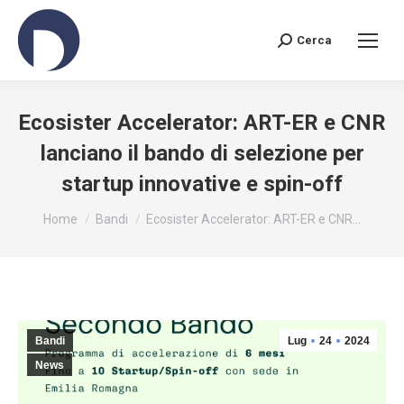
Cerca
Search:
Ecosister Accelerator: ART-ER e CNR
lanciano il bando di selezione per
startup innovative e spin-off
You are here:
Home
Bandi
Ecosister Accelerator: ART-ER e CNR…
Bandi
Lug
24
2024
News